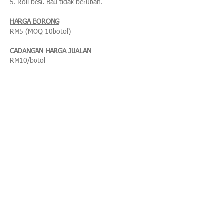
5. Roll besi. Bau tidak berubah.
HARGA BORONG
RM5 (MOQ 10botol)
CADANGAN HARGA JUALAN
RM10/botol
JENAMA ANDA
Cara branding jenama anda
Contoh perfume branding
OEM Perfume
SERVIS LAIN
Khidmat design
Printing Sticker
JAWATAN KOSONG